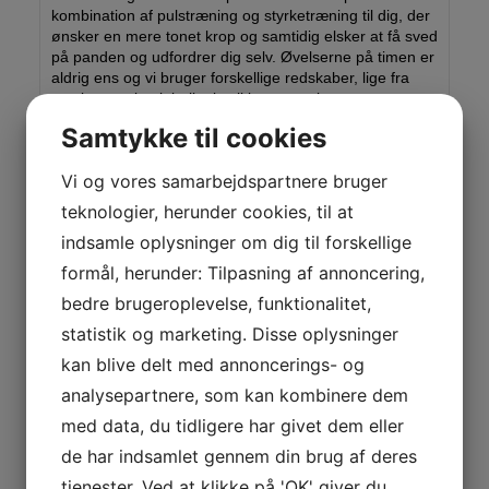
kombination af pulstræning og styrketræning til dig, der
ønsker en mere tonet krop og samtidig elsker at få sved
på panden og udfordrer dig selv. Øvelserne på timen er
aldrig ens og vi bruger forskellige redskaber, lige fra
stepkasser, kettlebell, elastikker, egen kropsvægt,
håndvægte, bolde, løbelege osv. Desuden sikrer du dig,
Samtykke til cookies
med
puls
- og styrketræning, en lang efterforbrænding.
Vi og vores samarbejdspartnere bruger
teknologier, herunder cookies, til at
indsamle oplysninger om dig til forskellige
Bliv medlem
formål, herunder: Tilpasning af annoncering,
bedre brugeroplevelse, funktionalitet,
statistik og marketing. Disse oplysninger
Tryk på nedenstående knap for at skrive dig op på
ventelisten til medlemskab i GVK
kan blive delt med annoncerings- og
analysepartnere, som kan kombinere dem
Bliv medlem
med data, du tidligere har givet dem eller
de har indsamlet gennem din brug af deres
tjenester. Ved at klikke på 'OK' giver du