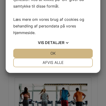
samtykke til disse formål.
Læs mere om vores brug af cookies og
behandling af persondata på vores
hjemmeside.
VIS
DETALJER
JA
NEJ
OK
JA
NEJ
NØDVENDIGE
PRÆFERENCER
AFVIS ALLE
JA
NEJ
JA
NEJ
MARKETING
STATISTIK